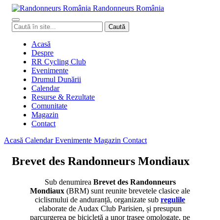
Randonneurs
Ro
mâ
nia
Caută
Caută
în
site
Acasă
Despre
RR Cycling Club
Evenimente
Drumul Dunării
Calendar
Resurse & Rezultate
Comunitate
Magazin
Contact
Acasă
Calendar
Evenimente
Magazin
Contact
Brevet des Randonneurs Mondiaux
Sub denumirea
Brevet des Randonneurs
Mondiaux
(BRM) sunt reunite brevetele clasice ale
ciclismului de anduranță, organizate sub
regulile
elaborate de Audax Club Parisien, și presupun
parcurgerea pe bicicletă a unor trasee omologate, pe