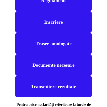
Regulament
Înscriere
Trasee omologate
Documente necesare
Transmitere rezultate
Pentru orice neclarități referitoare la turele de