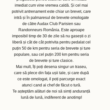
imediat cum vine vremea caldă. Și cel mai
potrivit antrenament este chiar un brevet, care
intră și în palmaresul de brevete omologate
de către Audax Club Parisien sau
Randonneurs România. Este aproape
imposibil timp de 30 de zile să nu gasești o zi
liberă și cât de cât potrivita pentru pedalat cel
puțin 50 de km pentru seria de brevete și ture
populare, sau cel puțin 200 km pentru seria
de brevete și ture clasice.
Mai mult, îți poți desena singur un traseu,
care să plece din fața ușii tale, și care după
ce este omologat, il poți parcurge exact
atunci cand ai chef de făcut o tură.
Te așteptăm alături de noi să simți anduranță
lună de lună, indiferent de anotimp!