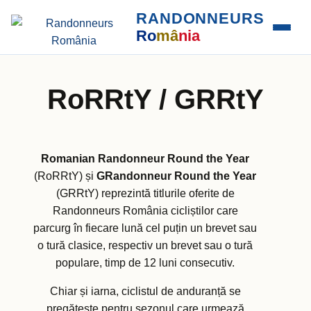
RANDONNEURS
Ro
mâ
nia
RoRRtY / GRRtY
Romanian Randonneur Round the Year
(RoRRtY) și
GRandonneur Round the Year
(GRRtY) reprezintă titlurile oferite de
Randonneurs România cicliștilor care
parcurg în fiecare lună cel puțin un brevet sau
o tură clasice, respectiv un brevet sau o tură
populare, timp de 12 luni consecutiv.
Chiar și iarna, ciclistul de anduranță se
pregăteste pentru sezonul care urmează