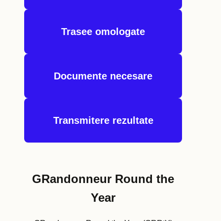
Trasee omologate
Documente necesare
Transmitere rezultate
GRandonneur Round the
Year