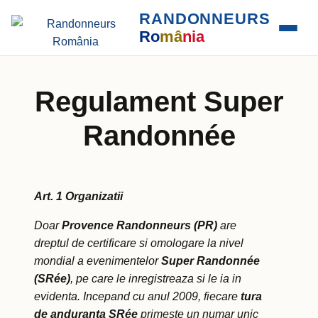
RANDONNEURS
Ro
mâ
nia
Regulament Super
Randonnée
Art. 1 Organizatii
Doar
Provence Randonneurs
(PR)
are
dreptul de certificare si omologare la nivel
mondial a evenimentelor
Super Randonnée
(SRée)
, pe care le inregistreaza si le ia in
evidenta. Incepand cu anul 2009, fiecare
tura
de anduranta
SRée
primeste un numar unic