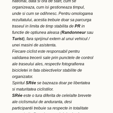
national, data si ora de start, cum se
organizeaza, cum isi gestioneaza timpul,
unde si cum se odihnesc. Pentru omologarea
rezultatului, acestia trebuie doar sa parcurga
traseul in limita de timp stabilita de
PR
in
functie de optiunea aleasa (
Randonneur
sau
Turist
), fara sprijinul extern al unui vehicul /
unei masini de asistenta.
Fiecare ciclist este responsabil pentru
validarea trecerii sale prin punctele de control
ale traseului ales, respectiv fotografierea
bicicletei in fata obiectivelor stabilite de
organizator.
Spiritul
SR
ée
se bazeaza doar pe libertatea
si maturitatea ciclistilor.
SR
ée
este o tura diferita de celelalte brevete
ale ciclismului de anduranta, desi
participantii trebuie sa respecte in totalitate