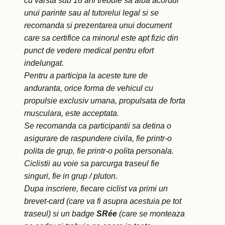
cu varsta sub 18 ani trebuie sa aiba acordul
unui parinte sau al tutorelui legal si se
recomanda si prezentarea unui document
care sa certifice ca minorul este apt fizic din
punct de vedere medical pentru efort
indelungat.
Pentru a participa la aceste ture de
anduranta, orice forma de vehicul cu
propulsie exclusiv umana, propulsata de forta
musculara, este acceptata.
Se recomanda ca participantii sa detina o
asigurare de raspundere civila, fie printr-o
polita de grup, fie printr-o polita personala.
Ciclistii au voie sa parcurga traseul fie
singuri, fie in grup / pluton.
Dupa inscriere, fiecare ciclist va primi un
brevet-card (care va fi asupra acestuia pe tot
traseul) si un badge
SR
ée
(care se monteaza