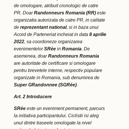
de omologare, atribuit cronologic de catre
PR. Doar
Randonneurs Romania
(RR)
este
organizatia autorizata de catre PR, in calitate
de
reprezentant national
, si in baza unui
Acord de Parteneriat incheiat in data
8 aprilie
2022
, sa coordoneze organizarea
evenimentelor
SR
ée
in
Romania
. De
asemenea, doar
Randonneurs Romania
are autoritate de certificare si omologare
pentru brevetele interne, respectiv populare
organizate in Romania, sub denumirea de
Super GRandonnee (SGR
ée)
.
Art. 2 Introducere
SR
ée
este un eveniment permanent, parcurs
la initiativa participantului. Ciclistii isi aleg
unul dintre traseele omologate la nivel