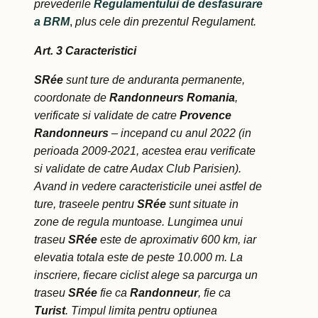
prevederile
Regulamentului de desfasurare
a BRM
,
plus cele din prezentul Regulament.
Art. 3 Caracteristici
SR
ée
sunt ture de anduranta permanente,
coordonate de
Randonneurs Romania
,
verificate si validate de catre
Provence
Randonneurs
– incepand cu anul 2022 (in
perioada 2009-2021, acestea erau verificate
si validate de catre Audax Club Parisien).
Avand in vedere caracteristicile unei astfel de
ture, traseele pentru
SR
ée
sunt situate in
zone de regula muntoase. Lungimea unui
traseu
SR
ée
este de aproximativ 600 km, iar
elevatia totala este de peste 10.000 m. La
inscriere, fiecare ciclist alege sa parcurga un
traseu
SR
ée
fie ca
Randonneur
, fie ca
Turist
. Timpul limita pentru optiunea