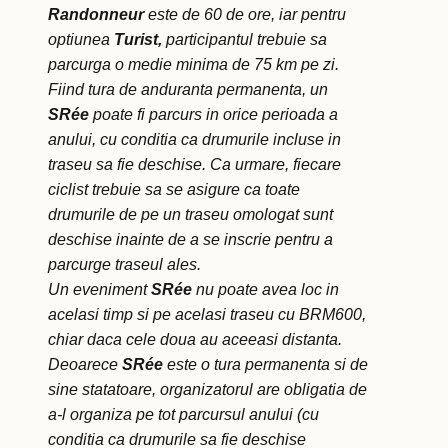
Randonneur
este de 60 de ore, iar pentru
optiunea
Turist,
participantul trebuie sa
parcurga o medie minima de 75 km pe zi.
Fiind tura de anduranta permanenta, un
SRée
poate fi parcurs in orice perioada a
anului, cu conditia ca drumurile incluse in
traseu sa fie deschise. Ca urmare, fiecare
ciclist trebuie sa se asigure ca toate
drumurile de pe un traseu omologat sunt
deschise inainte de a se inscrie pentru a
parcurge traseul ales.
Un eveniment
SRée
nu poate avea loc in
acelasi timp si pe acelasi traseu cu BRM600,
chiar daca cele doua au aceeasi distanta.
Deoarece
SRée
este o tura permanenta si de
sine statatoare, organizatorul are obligatia de
a-l organiza pe tot parcursul anului (cu
conditia ca drumurile sa fie deschise