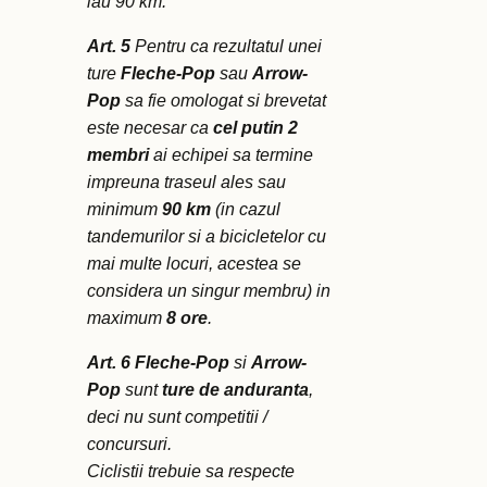
iau 90 km.
Art. 5
Pentru ca rezultatul unei
ture
Fleche-Pop
sau
Arrow-
Pop
sa fie omologat si brevetat
este necesar ca
cel putin 2
membri
ai echipei sa termine
impreuna traseul ales sau
minimum
90 km
(in cazul
tandemurilor si a bicicletelor cu
mai multe locuri, acestea se
considera un singur membru) in
maximum
8 ore
.
Art. 6
Fleche-Pop
si
Arrow-
Pop
sunt
ture de anduranta
,
deci nu sunt competitii /
concursuri.
Ciclistii trebuie sa respecte