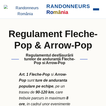
RANDONNEURS
Ro
mâ
nia
Regulament Fleche-
Pop & Arrow-Pop
Regulamentul desfășurării
turelor de anduranță Fleche-
Pop si Arrow-Pop
Art. 1
Fleche-Pop
si
Arrow-
Pop
sunt
ture de anduranta
populare pe echipe
, pe un
traseu de
90-120 km
, care
trebuie parcurs in maximum
8
ore
, in cadrul unor evenimente