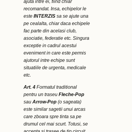
ajuta intre ei, fiind chiar
recomandat. Insa, echipelor le
este
INTERZIS
sa se ajute una
pe cealalta, chiar daca echipele
fac parte din acelasi club,
asociatie, federatie etc. Singura
exceptie in cadrul acestui
eveniment in care este permis
ajutorul intre echipe sunt
situatiile de urgenta, medicale
etc.
Art. 4
Formatul traditional
pentru un traseu
Fleche-Pop
sau
Arrow-Pop
(o sageata)
este similar sagetii unui arcas
care zboara spre tinta sa pe
drumul cel mai scurt. Totusi, se
accepta si trasee de tip circuit