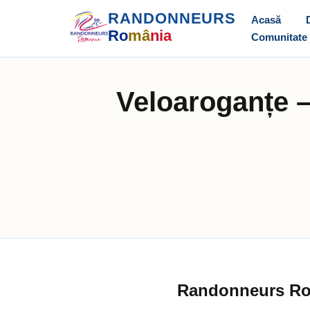
RANDONNEURS
Acasă
Ro
mâ
nia
Comunitate
Veloaroganțe –
Randonneurs R