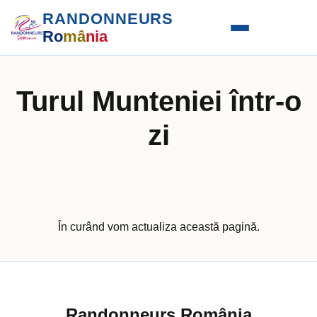
RANDONNEURS
Ro
mâ
nia
Turul Munteniei într-o
zi
În curând vom actualiza această pagină.
Randonneurs România