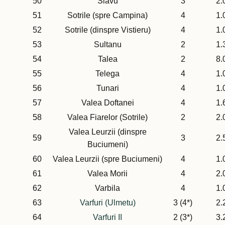
50
Slavu
3
2.
51
Sotrile (spre Campina)
4
1.
52
Sotrile (dinspre Vistieru)
4
1.
53
Sultanu
2
1.
54
Talea
2
8.
55
Telega
4
1.
56
Tunari
4
1.
57
Valea Doftanei
4
1.
58
Valea Fiarelor (Sotrile)
2
2.
Valea Leurzii (dinspre
59
3
2.
Buciumeni)
60
Valea Leurzii (spre Buciumeni)
4
1.
61
Valea Morii
4
2.
62
Varbila
4
1.
63
Varfuri (Ulmetu)
3 (4*)
2.
64
Varfuri II
2 (3*)
3.