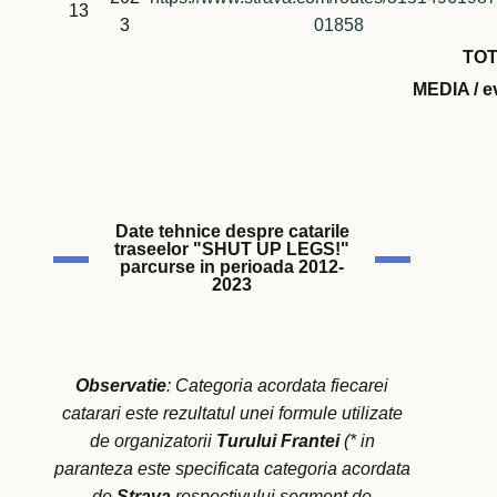
13
3
01858
TO
MEDIA / e
Date tehnice despre catarile
traseelor "SHUT UP LEGS!"
parcurse in perioada 2012-
2023
Observatie
: Categoria acordata fiecarei
catarari este rezultatul unei formule utilizate
de organizatorii
Turului Frantei
(* in
paranteza este specificata categoria acordata
de
Strava
respectivului segment de