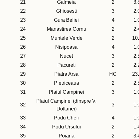
21
Galmeia
2
3.
22
Ghiosesti
3
2.
23
Gura Beliei
4
1.
24
Manastirea Cornu
2
2.
25
Muntele Verde
2
10
26
Nisipoasa
4
1.
27
Nucet
3
2.
28
Pacureti
2
2.
29
Piatra Arsa
HC
23
30
Pietriceaua
2
2.
31
Plaiul Campinei
3
1.
Plaiul Campinei (dinspre V.
32
3
1.
Doftanei)
33
Podu Cheii
4
1.
34
Podu Ursului
2
1.
35
Poiana
2
3.