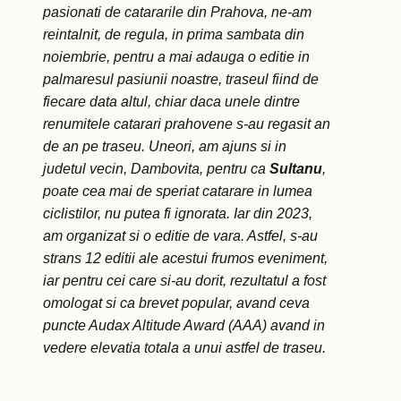
pasionati de catararile din Prahova, ne-am
reintalnit, de regula, in prima sambata din
noiembrie, pentru a mai adauga o editie in
palmaresul pasiunii noastre, traseul fiind de
fiecare data altul, chiar daca unele dintre
renumitele catarari prahovene s-au regasit an
de an pe traseu. Uneori, am ajuns si in
judetul vecin, Dambovita, pentru ca
Sultanu
,
poate cea mai de speriat catarare in lumea
ciclistilor, nu putea fi ignorata. Iar din 2023,
am organizat si o editie de vara. Astfel, s-au
strans 12 editii ale acestui frumos eveniment,
iar pentru cei care si-au dorit, rezultatul a fost
omologat si ca brevet popular, avand ceva
puncte Audax Altitude Award (AAA) avand in
vedere elevatia totala a unui astfel de traseu.