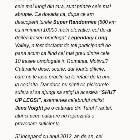
cele mai lungi din tara, sunt printre cele mai
abrupte. Ca dovada ca, dupa ce am
descoperit turele
Super Randonnee
(600 km
cu minimum 10000 metri elevatie), cel de-al
doilea traseu omologat,
Legendary Long
Valley
, a fost declarat de toti participantii de
pana acum ca fiind cel mai greu dintre cele
10 trasee omologate in Romania. Motivul?
Catararile dese, scurte, dar foarte dificile,
care nu te lasa practic sa te refaci de la una
la cealalta. Dar daca nu simti ca picioarele
sufera si sa ajungi sa strigi la acestea
“SHUT
UP LEGS!”
, asemenea celebrului ciclist
Jens Voight
pe o catarare din Turul Frantei,
atunci acea catarare nu reprezinta o
provocare suficienta.
Si incepand cu anul 2012, an de an, cei