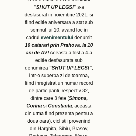
“SHUT UP LEGS!”
s-a
desfasurat in noiembrie 2021, si
fiind editie aniversara a stat sub
semnul lui 10, avand loc in
cadrul
evenimentului
denumit
10 catarari prin Prahova, la 10
ani de AV!
Aceasta a fost a 4-a
editie desfasurata sub
denumirea
“SHUT UP LEGS!”
,
intr-o superba zi de toamna,
fiind inregistrat un numar record
de participanti, respectiv 32,
dintre care 3 fete (
Simona,
Corina
si
Constanta
, aceasta
din urma fiind prezenta pentru a
doua oara), ciclistii provenind
din Harghita, Sibiu, Brasov,