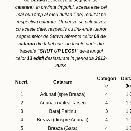
catarare). In privinta timpului, acesta este cel
mai bun timp al meu (Iulian Ene) realizat pe
respectiva catarare. Urmeaza sa actualizez
cu aceste date, respectiv cu link-urile tuturor
segmentelor de Strava aferente celor
68 de
catarari
din tabel care au facute parte din
traseele
“SHUT UP LEGS!”
de-a lungul
celor
13 editii
desfasurate in perioada
2012-
2023
.
Categori
Dist
Nr.crt.
Catarare
e
(k
1
Adunati (spre Breaza)
4
1.
2
Adunati (Valea Tarsei)
4
1.
3
Baraj Paltinu
3
1.
4
Breaza (dinspre Adunati)
4
1.
5
Breaza (Gara)
4
1.