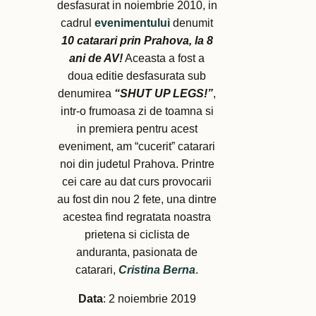
desfasurat in noiembrie 2010, in
cadrul
evenimentului
denumit
10 catarari prin Prahova, la 8
ani de AV!
Aceasta a fost a
doua editie desfasurata sub
denumirea
“SHUT UP LEGS!”
,
intr-o frumoasa zi de toamna si
in premiera pentru acest
eveniment, am “cucerit” catarari
noi din judetul Prahova. Printre
cei care au dat curs provocarii
au fost din nou 2 fete, una dintre
acestea find regratata noastra
prietena si ciclista de
anduranta, pasionata de
catarari,
Cristina Berna
.
Data
: 2 noiembrie 2019