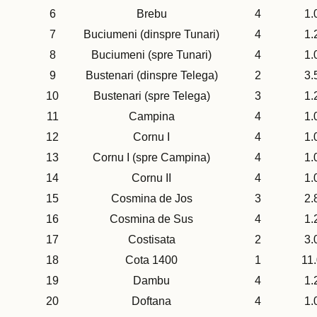
6
Brebu
4
1.
7
Buciumeni (dinspre Tunari)
4
1.
8
Buciumeni (spre Tunari)
4
1.
9
Bustenari (dinspre Telega)
2
3.
10
Bustenari (spre Telega)
3
1.
11
Campina
4
1.
12
Cornu I
4
1.
13
Cornu I (spre Campina)
4
1.
14
Cornu II
4
1.
15
Cosmina de Jos
3
2.
16
Cosmina de Sus
4
1.
17
Costisata
2
3.
18
Cota 1400
1
11
19
Dambu
4
1.
20
Doftana
4
1.