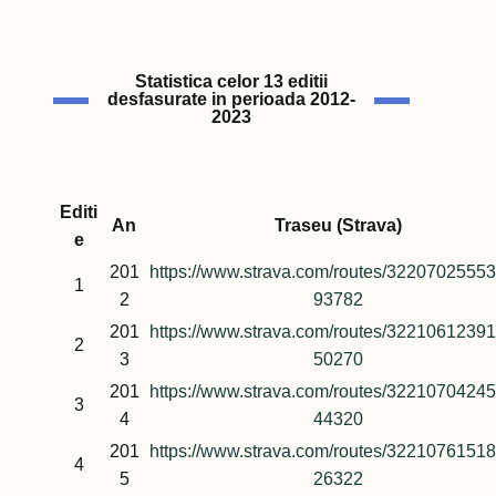
Statistica celor 13 editii
desfasurate in perioada 2012-
2023
Editi
An
Traseu (Strava)
e
201
https://www.strava.com/routes/3220702555
1
2
93782
201
https://www.strava.com/routes/3221061239
2
3
50270
201
https://www.strava.com/routes/3221070424
3
4
44320
201
https://www.strava.com/routes/3221076151
4
5
26322