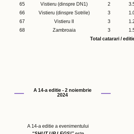
65
Vistieru (dinspre DN1)
2
3.
66
Vistieru (dinspre Sotrile)
3
1.
67
Vistieru II
3
1.
68
Zambroaia
3
1.
Total catarari / editi
A 14-a editie - 2 noiembrie
2024
A 14-a editie a evenimentului
“SHUT UP LEGS!”
este