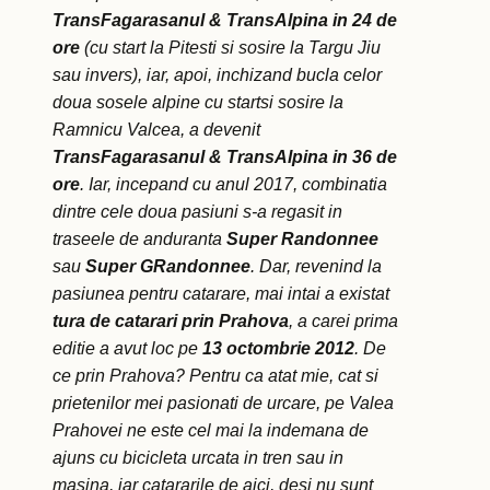
TransFagarasanul & TransAlpina in 24 de
ore
(cu start la Pitesti si sosire la Targu Jiu
sau invers), iar, apoi, inchizand bucla celor
doua sosele alpine cu startsi sosire la
Ramnicu Valcea, a devenit
TransFagarasanul & TransAlpina in 36 de
ore
. Iar, incepand cu anul 2017, combinatia
dintre cele doua pasiuni s-a regasit in
traseele de anduranta
Super Randonnee
sau
Super GRandonnee
. Dar, revenind la
pasiunea pentru catarare, mai intai a existat
tura de catarari prin Prahova
, a carei prima
editie a avut loc pe
13 octombrie 2012
. De
ce prin Prahova? Pentru ca atat mie, cat si
prietenilor mei pasionati de urcare, pe Valea
Prahovei ne este cel mai la indemana de
ajuns cu bicicleta urcata in tren sau in
masina, iar catararile de aici, desi nu sunt