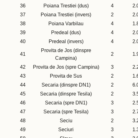
36
Poiana Trestiei (dus)
4
2.
37
Poiana Trestiei (invers)
2
2.
38
Poiana Varbilau
4
1.
39
Predeal (dus)
4
2.
40
Predeal (invers)
4
2.
Provita de Jos (dinspre
41
2
1.
Campina)
42
Provita de Jos (spre Campina)
3
2.
43
Provita de Sus
2
1.
44
Secaria (dinspre DN1)
2
6.
45
Secaria (dinspre Tesila)
2
3.
46
Secaria (spre DN1)
3
2.
47
Secaria (spre Tesila)
3
2.
48
Seciu
2
3.
49
Seciuri
3
1.