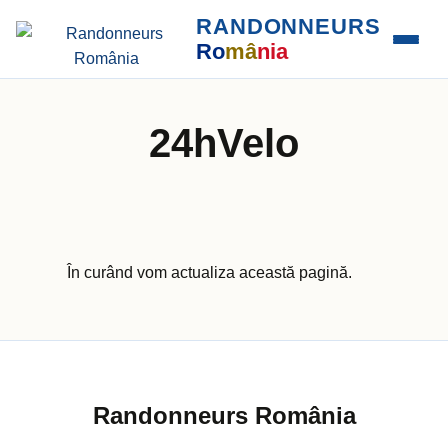
RANDONNEURS
Ro
mâ
nia
24hVelo
În curând vom actualiza această pagină.
Randonneurs România