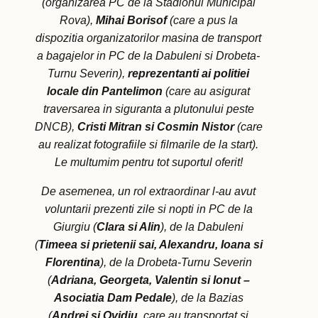
(organizarea PC de la Stadionul Municipal
Rova),
Mihai Borisof
(care a pus la
dispozitia organizatorilor masina de transport
a bagajelor in PC de la Dabuleni si Drobeta-
Turnu Severin),
reprezentanti ai politiei
locale din Pantelimon
(care au asigurat
traversarea in siguranta a plutonului peste
DNCB),
Cristi Mitran si Cosmin Nistor
(care
au realizat fotografiile si filmarile de la start).
Le multumim pentru tot suportul oferit!
De asemenea, un rol extraordinar l-au avut
voluntarii prezenti zile si nopti in PC de la
Giurgiu (
Clara si Alin
), de la Dabuleni
(
Timeea si prietenii sai, Alexandru, Ioana si
Florentina
), de la Drobeta-Turnu Severin
(
Adriana, Georgeta, Valentin si Ionut –
Asociatia Dam Pedale
), de la Bazias
(
Andrei si Ovidiu
, care au transportat si