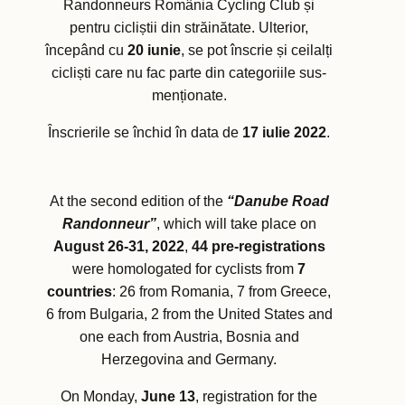
Randonneurs România Cycling Club și
pentru cicliștii din străinătate. Ulterior,
începând cu
20 iunie
, se pot înscrie și ceilalți
cicliști care nu fac parte din categoriile sus-
menționate.
Înscrierile se închid în data de
17 iulie 2022
.
At the second edition of the
“Danube Road
Randonneur”
, which will take place on
August 26-31, 2022
,
44 pre-registrations
were homologated for cyclists from
7
countries
: 26 from Romania, 7 from Greece,
6 from Bulgaria, 2 from the United States and
one each from Austria, Bosnia and
Herzegovina and Germany.
On Monday,
June 13
, registration for the