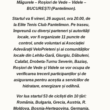
Măgurele – Roșiori de Vede – Videle –
BUCUREȘTI (Pantelimon).
Startul va fi vineri, 26 august, ora 20.00, de
la Elite Tenis Club Pantelimon. Pe traseu,
împreună cu diverși parteneri și autorități
locale, vor fi organizate 11 puncte de
control, unde voluntari ai Asociației
Adevărații VeloPrieteni și ai comunităților
locale din Lehliu-Gară, Giurgiu, Dăbuleni,
Calafat, Drobeta-Turnu Severin, Baziaș,
Roșiori de Vede și Videle se vor ocupa de
verificarea trecerii participanților și de
asigurarea pentru aceștia a serviciilor de
hidratare, energizare și odihnă.
Vor lua startul 53 de cicliști din 10 țări:
România, Bulgaria, Grecia, Austria, R.
Moldova, Bosnia-Herțegovina, Germania,