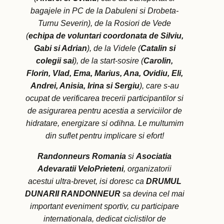
bagajele in PC de la Dabuleni si Drobeta-
Turnu Severin), de la Rosiori de Vede
(
echipa de voluntari coordonata de Silviu,
Gabi si Adrian
), de la Videle (
Catalin si
colegii sai
), de la start-sosire (
Carolin,
Florin, Vlad, Ema, Marius, Ana, Ovidiu, Eli,
Andrei, Anisia, Irina si Sergiu
), care s-au
ocupat de verificarea trecerii participantilor si
de asigurarea pentru acestia a serviciilor de
hidratare, energizare si odihna. Le multumim
din suflet pentru implicare si efort!
Randonneurs Romania
si
Asociatia
Adevaratii VeloPrieteni
, organizatorii
acestui ultra-brevet, isi doresc ca
DRUMUL
DUNARII RANDONNEUR
sa devina cel mai
important eveniment sportiv, cu participare
internationala, dedicat ciclistilor de