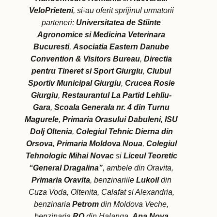
VeloPrieteni
, si-au oferit sprijinul urmatorii
parteneri:
Universitatea de Stiinte
Agronomice si Medicina Veterinara
Bucuresti
,
Asociatia Eastern Danube
Convention & Visitors Bureau
,
Directia
pentru Tineret si Sport Giurgiu
,
Clubul
Sportiv Municipal Giurgiu
,
Crucea Rosie
Giurgiu
,
Restaurantul La Partid Lehliu-
Gara
,
Scoala Generala nr. 4 din Turnu
Magurele
,
Primaria Orasului Dabuleni,
ISU
Dolj Oltenia
,
Colegiul Tehnic Dierna din
Orsova
,
Primaria Moldova Noua
,
Colegiul
Tehnologic Mihai Novac
si
Liceul Teoretic
“General Dragalina”
, ambele din Oravita,
Primaria Oravita
, benzinariile
Lukoil
din
Cuza Voda, Oltenita, Calafat si Alexandria,
benzinaria
Petrom
din Moldova Veche,
benzinaria
RO
din Halanga,
Apa Nova