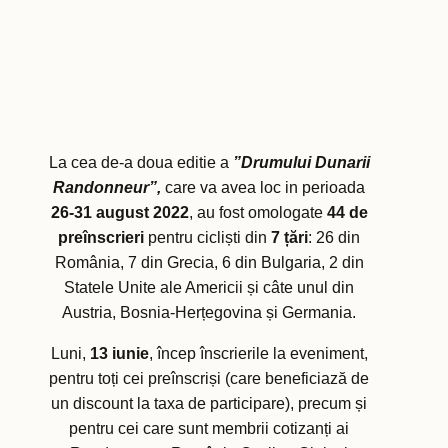
La cea de-a doua editie a
”Drumului Dunarii
Randonneur”,
care va avea loc in perioada
26-31 august 2022
, au fost omologate
44 de
preînscrieri
pentru cicliști din
7 țări
: 26 din
România, 7 din Grecia, 6 din Bulgaria, 2 din
Statele Unite ale Americii și câte unul din
Austria, Bosnia-Herțegovina și Germania.
Luni,
13 iunie
, încep înscrierile la eveniment,
pentru toți cei preînscriși (care beneficiază de
un discount la taxa de participare), precum și
pentru cei care sunt membrii cotizanți ai