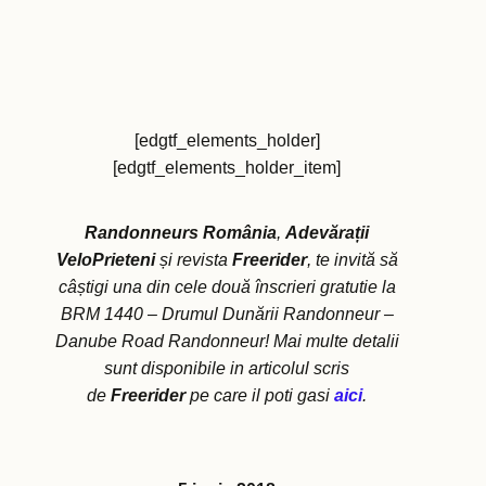
[edgtf_elements_holder]
[edgtf_elements_holder_item]
Randonneurs România
,
Adevărații
VeloPrieteni
și revista
Freerider
, te invită să
câștigi una din cele două înscrieri gratutie la
BRM 1440 – Drumul Dunării Randonneur –
Danube Road Randonneur! Mai multe detalii
sunt disponibile in articolul scris
de
Freerider
pe care il poti gasi
aici
.