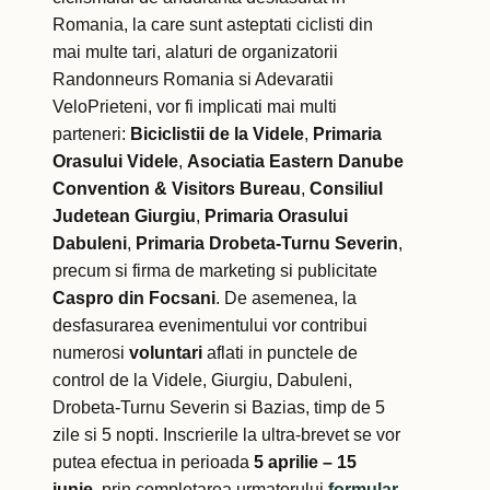
Romania, la care sunt asteptati ciclisti din
mai multe tari, alaturi de organizatorii
Randonneurs Romania si Adevaratii
VeloPrieteni, vor fi implicati mai multi
parteneri:
Biciclistii de la Videle
,
Primaria
Orasului Videle
,
Asociatia Eastern Danube
Convention & Visitors Bureau
,
Consiliul
Judetean Giurgiu
,
Primaria Orasului
Dabuleni
,
Primaria Drobeta-Turnu Severin
,
precum si firma de marketing si publicitate
Caspro din Focsani
. De asemenea, la
desfasurarea evenimentului vor contribui
numerosi
voluntari
aflati in punctele de
control de la Videle, Giurgiu, Dabuleni,
Drobeta-Turnu Severin si Bazias, timp de 5
zile si 5 nopti. Inscrierile la ultra-brevet se vor
putea efectua in perioada
5 aprilie – 15
iunie
, prin completarea urmatorului
formular
.