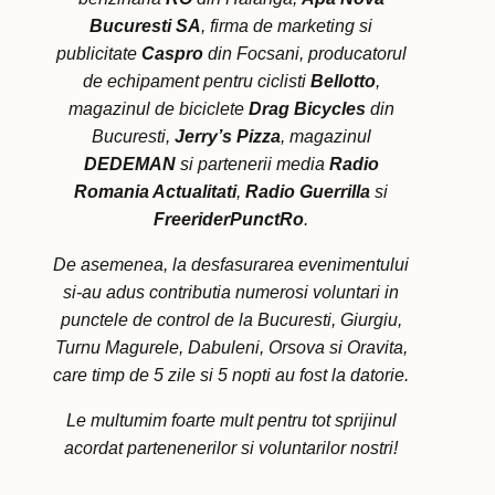
Bucuresti SA
, firma de marketing si
publicitate
Caspro
din Focsani, producatorul
de echipament pentru ciclisti
Bellotto
,
magazinul de biciclete
Drag Bicycles
din
Bucuresti,
Jerry’s Pizza
, magazinul
DEDEMAN
si partenerii media
Radio
Romania Actualitati
,
Radio Guerrilla
si
FreeriderPunctRo
.
De asemenea, la desfasurarea evenimentului
si-au adus contributia numerosi voluntari in
punctele de control de la Bucuresti, Giurgiu,
Turnu Magurele, Dabuleni, Orsova si Oravita,
care timp de 5 zile si 5 nopti au fost la datorie.
Le multumim foarte mult pentru tot sprijinul
acordat partenenerilor si voluntarilor nostri!