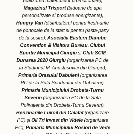
realizarea materialelor promotionale),
Magazinul Trisport
(bidoane de apa
personalizate si produse energizante),
Hungry Van
(distribuitorul pentru fresh-urile
de portocale de la start si pentru pasta-party
de la sosire),
Asociatia Eastern Danube
Convention & Visitors Bureau
,
Clubul
Sportiv Municipal Giurgiu
si
Club SCM
Dunarea 2020 Giurgiu
(organizarea PC de
la Stadionul M. Anastasovici din Giurgiu),
Primaria Orasului Dabuleni
(organizarea
PC de la Sala Sporturilor din Dabuleni),
Primaria Municipiului Drobeta-Turnu
Severin
(organizarea PC de la Sala
Polivalenta din Drobeta-Turnu Severin),
Benzinariile Lukoil din Calafat
(organizare
PC) și
Oil Tri Invest din Videle
(organizare
PC),
Primaria Municipiului Rosiori de Vede