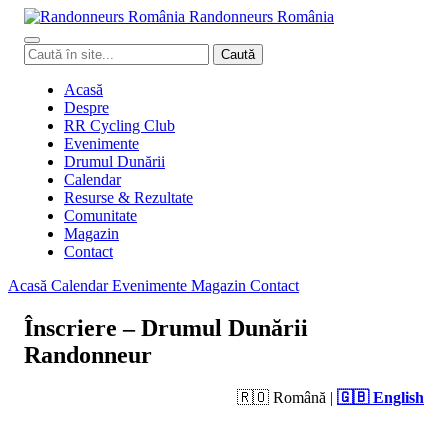
Randonneurs
Ro
mâ
nia
Caută
Caută
în
site
Acasă
Despre
RR Cycling Club
Evenimente
Drumul Dunării
Calendar
Resurse & Rezultate
Comunitate
Magazin
Contact
Acasă
Calendar
Evenimente
Magazin
Contact
Înscriere – Drumul Dunării
Randonneur
🇷🇴 Română |
🇬🇧 English